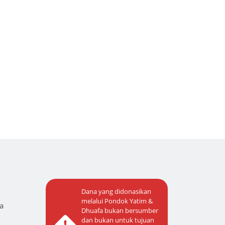
Dana yang didonasikan
melalui Pondok Yatim &
a
Dhuafa bukan bersumber
dan bukan untuk tujuan