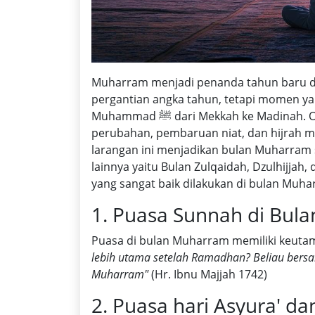
Muharram menjadi penanda tahun baru dal
pergantian angka tahun, tetapi momen yan
Muhammad ﷺ dari Mekkah ke Madinah. Oleh karena itu, Muharram menjadi simbol
perubahan, pembaruan niat, dan hijrah
larangan ini menjadikan bulan Muharram 
lainnya yaitu Bulan Zulqaidah, Dzulhijjah
yang sangat baik dilakukan di bulan Muhar
1. Puasa Sunnah di Bul
Puasa di bulan Muharram memiliki keuta
lebih utama setelah Ramadhan? Beliau bersab
Muharram"
(Hr. Ibnu Majjah 1742)
2. Puasa hari Asyura' da