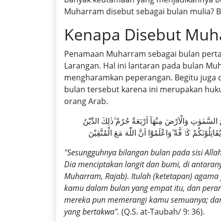
Muharram disebut sebagai bulan mulia? B
Kenapa Disebut Muh
Penamaan Muharram sebagai bulan pertama
Larangan. Hal ini lantaran pada bulan M
mengharamkan peperangan. Begitu juga 
bulan tersebut karena ini merupakan hukum
orang Arab.
اِنَّ عِدَّةَ الشُّهُوْرِ عِنْدَ اللّٰهِ اثْنَا عَشَرَ شَهْرًا فِيْ كِتٰبِ اللّٰهِ يَوْمَ خَلَقَ السَّمٰوٰتِ وَالْاَرْضَ مِنْهَآ اَرْبَعَةٌ حُرُمٌ ۗذٰلِكَ الدِّيْنُ
تِلُوْنَكُمْ كَاۤفَّةً ۗوَاعْلَمُوْٓا اَنَّ اللّٰهَ مَعَ الْمُتَّقِيْنَ
"Sesungguhnya bilangan bulan pada sisi Allah
Dia menciptakan langit dan bumi, di antaran
Muharram, Rajab).
Itulah (ketetapan) agama
kamu dalam bulan yang empat itu, dan pera
mereka pun memerangi kamu semuanya; dan 
yang bertakwa".
(Q.S. at-Taubah/ 9: 36).