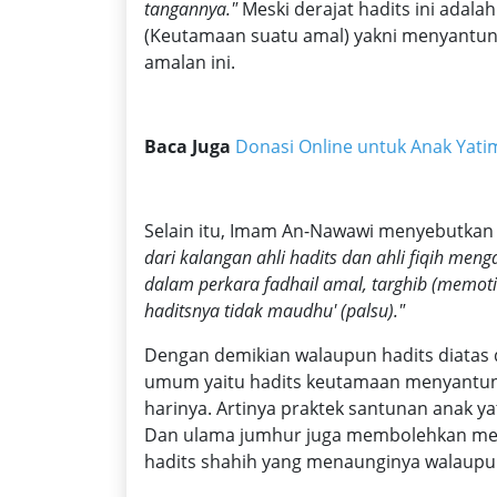
tangannya."
Meski derajat hadits ini adala
(Keutamaan suatu amal) yakni menyantun
amalan ini.
Baca Juga
Donasi Online untuk Anak Yatim
Selain itu, Imam An-Nawawi menyebutkan j
dari kalangan ahli hadits dan ahli fiqih men
dalam perkara fadhail amal, targhib (memoti
haditsnya tidak maudhu' (palsu)."
Dengan demikian walaupun hadits diatas 
umum yaitu hadits keutamaan menyantun
harinya. Artinya praktek santunan anak ya
Dan ulama jumhur juga membolehkan me
hadits shahih yang menaunginya walaup