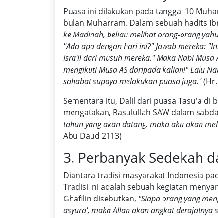
Puasa ini dilakukan pada tanggal 10 Muha
bulan Muharram. Dalam sebuah hadits I
ke Madinah, beliau melihat orang-orang yahu
"Ada apa dengan hari ini?" Jawab mereka: "In
Isra'il dari musuh mereka." Maka Nabi Musa 
mengikuti Musa AS daripada kalian!" Lalu
sahabat supaya melakukan puasa juga."
(Hr.
Sementara itu, Dalil dari puasa Tasu'a di
mengatakan, Rasulullah SAW dalam sabd
tahun yang akan datang, maka aku akan mela
Abu Daud 2113)
3. Perbanyak Sedekah 
Diantara tradisi masyarakat Indonesia p
Tradisi ini adalah sebuah kegiatan menya
Ghafilin disebutkan,
"Siapa orang yang men
asyura', maka Allah akan angkat derajatnya 