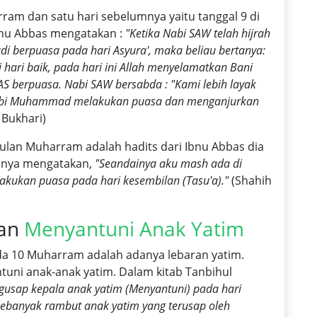
rram dan satu hari sebelumnya yaitu tanggal 9 di
bnu Abbas mengatakan :
"Ketika Nabi SAW telah hijrah
di berpuasa pada hari Asyura', maka beliau bertanya:
i hari baik, pada hari ini Allah menyelamatkan Bani
AS berpuasa. Nabi SAW bersabda : "Kami lebih layak
 Nabi Muhammad melakukan puasa dan menganjurkan
 Bukhari)
 bulan Muharram adalah hadits dari Ibnu Abbas dia
anya mengatakan,
"Seandainya aku mash ada di
kukan puasa pada hari kesembilan (Tasu'a)."
(Shahih
dan
Menyantuni Anak Yatim
ada 10 Muharram adalah adanya lebaran yatim.
ntuni anak-anak yatim. Dalam kitab Tanbihul
gusap kepala anak yatim (Menyantuni) pada hari
sebanyak rambut anak yatim yang terusap oleh