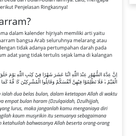
erikut Penjelasan Ringkasnya!
arram?
 dalam kalender hijriyah memiliki arti yaitu
uharram bangsa Arab seluruhnya melarang atau
dengan tidak adanya pertumpahan darah pada
 adat yang tidak tertulis sejak lama di kalangan
الْقَيِّمُ ەۙ فَلَا تَظْلِمُوْا فِيْهِنَّ اَنْفُسَكُمْ وَقَاتِلُوا الْمُشْرِكِيْنَ كَاۤفَّةً كَمَا يُقَا
 ialah dua belas bulan, dalam ketetapan Allah di waktu
ya empat bulan haram (Dzulqaidah, Dzulhijjah,
 yang lurus, maka janganlah kamu menganiaya diri
ngilah kaum musyrikin itu semuanya sebagaimana
ketahuilah bahwasanya Allah beserta orang-orang